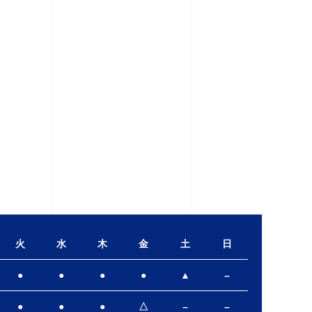
火
水
木
金
土
日
●
●
●
●
▲
–
●
●
●
△
–
–